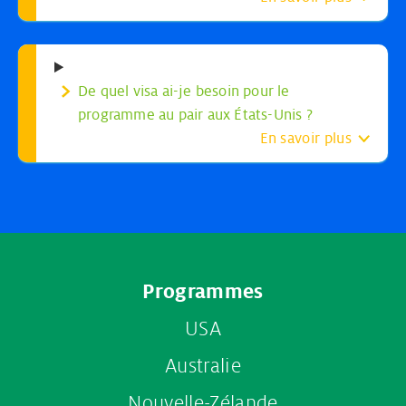
De quel visa ai-je besoin pour le
programme au pair aux États-Unis ?
En savoir plus
Footer
Programmes
menu
USA
Australie
Nouvelle-Zélande