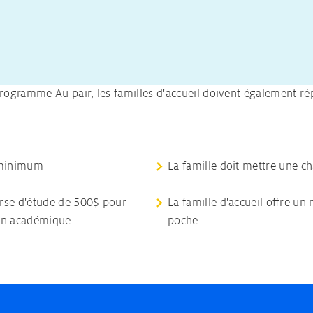
ogramme Au pair, les familles d'accueil doivent également rép
u minimum
La famille doit mettre une c
ourse d'étude de 500$ pour
La famille d'accueil offre u
ion académique
poche.