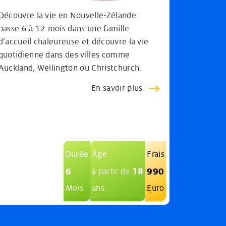
Découvre la vie en Nouvelle-Zélande :
passe 6 à 12 mois dans une famille
d’accueil chaleureuse et découvre la vie
quotidienne dans des villes comme
Auckland, Wellington ou Christchurch.
En savoir plus
Durée
Âge
Frais
18
6
990
à partir de
Mois
ans
Euro