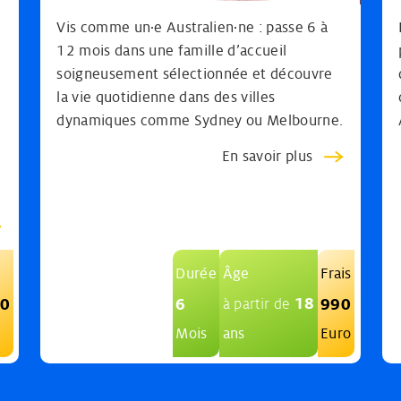
Vis comme un·e Australien·ne : passe 6 à
12 mois dans une famille d’accueil
soigneusement sélectionnée et découvre
la vie quotidienne dans des villes
dynamiques comme Sydney ou Melbourne.
En savoir plus
Durée
Âge
Frais
18
90
6
990
à partir de
Mois
ans
Euro