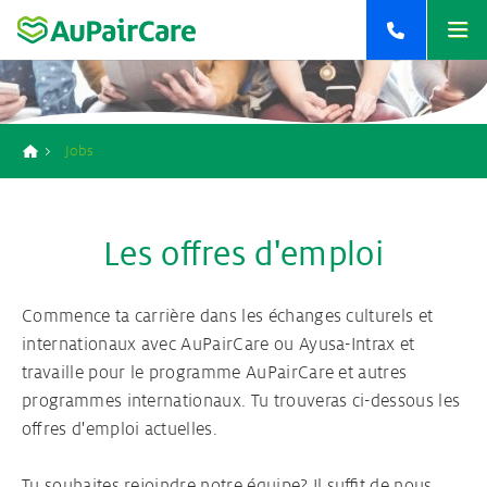
Contact
Travailler chez AuPairCare
Home
<
<
<
+33 9 77 19 71 71
<
<
<
Rejoins notre équipe!
retour
retour
retour
retour
retour
retour
+32 2 808 03 63
Jobs
>
Au Pair aux Etats-Unis
Responsabilités d’un Au pair
Contact
2
Breadcrumb
>
Au pair Australie
Conditions pour devenir Au Pair
Inscriptions Au Pair
1
Les offres d'emploi
>
Au pair Nouvelle-Zélande
Procédure de placement Au pair
Brochure Au pair
1
Commence ta carrière dans les échanges culturels et
internationaux avec AuPairCare ou Ayusa-Intrax et
Famille d’Accueil & Matching
travaille pour le programme AuPairCare et autres
programmes internationaux. Tu trouveras ci-dessous les
Ton agence Au pair
offres d'emploi actuelles.
Ton assurance Au pair
Tu souhaites rejoindre notre équipe? Il suffit de nous