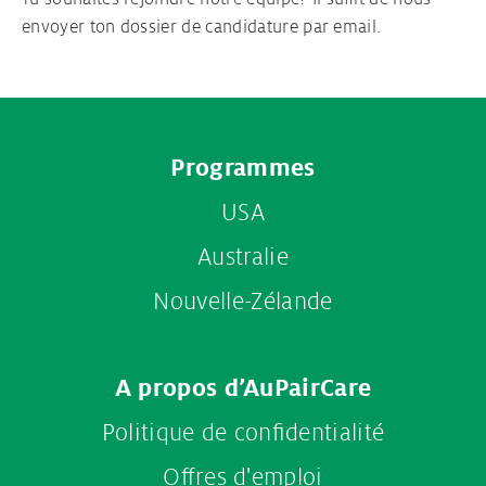
envoyer ton dossier de candidature par email.
Ton contrat Au pair
Visa Au pair
Footer
Programmes
menu
USA
Australie
Nouvelle-Zélande
A propos d’AuPairCare
Politique de confidentialité
Offres d'emploi