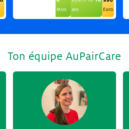
Mois
ans
Euro
Ton équipe AuPairCare