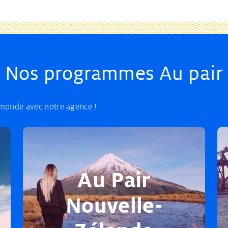
Nos programmes Au pair
 monde avec notre agence !
Au Pair
Nouvelle-