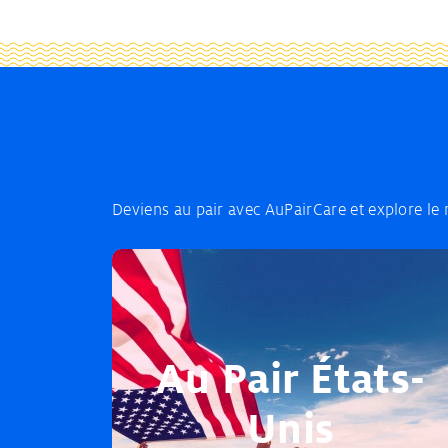
Deviens au pair avec AuPairCare et explore le
Au Pair États-
Unis