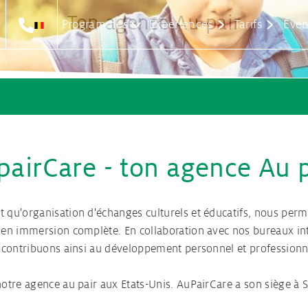
t
Ton agence Au pair
Programmes
Expériences
Tarifs
Évén
 d’un Au pair
Etats-Unis
Conditions po
Inscription
Au pair Aus
ns
Tarifs et prestat
marrage à NYC
lacement Au pair
Famille d’Accu
 pair
elle-Zélande
pairCare - ton agence Au p
pair
Ton assurance
ns
t qu'organisation d'échanges culturels et éducatifs, nous per
es en immersion complète. En collaboration avec nos bureaux in
pair
Visa Au pair
et contribuons ainsi au développement personnel et professionn
notre agence au pair aux Etats-Unis. AuPairCare a son siège à Sa