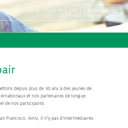
i
ements Au pair
Guide
Deviens au pair
Main
Login
menu
button
ur devenir Au Pair
s Au Pair
tralie
ions
eil & Matching
air
 Au pair
mettons depuis plus de 30 ans à des jeunes de
ternationaux et nos partenaires de longue
el de nos participants.
n Francisco. Ainsi, il n'y pas d'intermédiaires.