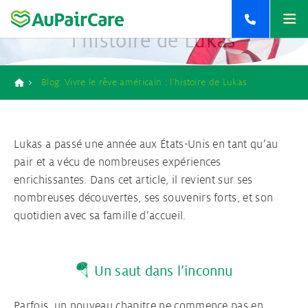
Contact
Vivre le rêve américain :
Home
l’histoire de Lukas
<
<
<
+33 9 77 19 71 71
<
<
<
retour
retour
retour
retour
retour
retour
Blog: Vivre le rêve américain : l’histoire de Lukas
+32 2 808 03 63
Breadcrumb
>
Au Pair aux Etats-Unis
Responsabilités d’un Au pair
Contact
2
>
Au pair Australie
Conditions pour devenir Au Pair
Inscriptions Au Pair
1
Lukas a passé une année aux États-Unis en tant qu’au
pair et a vécu de nombreuses expériences
>
Au pair Nouvelle-Zélande
Procédure de placement Au pair
Brochure Au pair
enrichissantes. Dans cet article, il revient sur ses
1
nombreuses découvertes, ses souvenirs forts, et son
quotidien avec sa famille d’accueil.
Famille d’Accueil & Matching
Ton agence Au pair
🪂 Un saut dans l’inconnu
Ton assurance Au pair
Parfois, un nouveau chapitre ne commence pas en