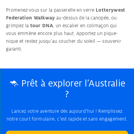
Promenez-vous sur la passerelle en verre
Lotterywest
Federation Walkway
au-dessus de la canopée, ou
grimpez la
tour DNA
, un escalier en colimaçon qui
vous emmène encore plus haut. Apportez un pique-
nique et restez jusqu’au coucher du soleil — souvenir
garanti.
🦘 Prêt à explorer l’Australie
?
Lancez votre aventure dès aujourd’hui ! Remplissez
notre court formulaire, c’est rapide et sans engagement.