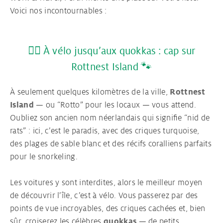
Voici nos incontournables :
Ton contrat Au pair
🚴‍♀️ À vélo jusqu’aux quokkas : cap sur
Visa Au pair
Rottnest Island 🐾
À seulement quelques kilomètres de la ville,
Rottnest
Island
— ou “Rotto” pour les locaux — vous attend.
Oubliez son ancien nom néerlandais qui signifie “nid de
rats” : ici, c’est le paradis, avec des criques turquoise,
des plages de sable blanc et des récifs coralliens parfaits
pour le snorkeling.
Les voitures y sont interdites, alors le meilleur moyen
de découvrir l’île, c’est à vélo. Vous passerez par des
points de vue incroyables, des criques cachées et, bien
sûr, croiserez les célèbres
quokkas
— de petits