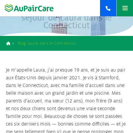
Contact
Des défis aux sourires : le
Home
séjour de Laura dans le
<
<
<
Connecticut
+33 9 77 19 71 71
<
<
<
retour
retour
retour
retour
retour
retour
+32 2 808 03 63
>
Au Pair aux Etats-Unis
Responsabilités d’un Au pair
Contact
2
Blog: Laura dans le Connecticut
Breadcrumb
>
Au pair Australie
Conditions pour devenir Au Pair
Inscriptions Au Pair
1
Je m’appelle Laura, j’ai presque 19 ans, et je suis au pair
>
Au pair Nouvelle-Zélande
Procédure de placement Au pair
Brochure Au pair
aux États-Unis depuis janvier 2021. Je vis à Stamford,
1
dans le Connecticut, avec ma famille d’accueil dans une
belle maison avec un grand jardin et une piscine. Mes
Famille d’Accueil & Matching
parents d’accueil, ma sœur (12 ans), mon frère (9 ans)
et nos deux chiens sont devenus une vraie seconde
Ton agence Au pair
famille pour moi. Beaucoup de choses se sont passées
ces six derniers mois — bonnes comme difficiles — et je
Ton assurance Au pair
me sens tellement bien ici que je pense prolonger mon